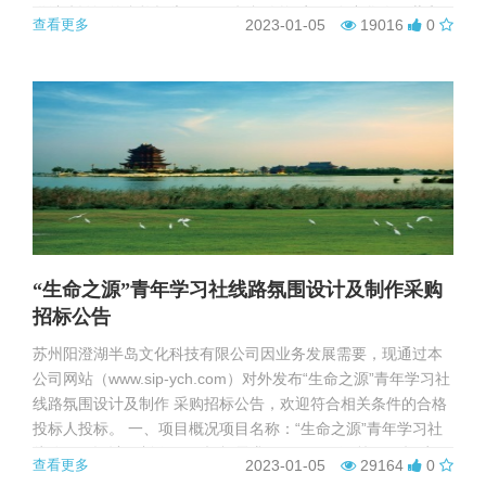
供消防认证的合格报告。 四、投标人资质1、在中华人民共和
查看更多
2023-01-05
19016
0
国境内注册，具有独立承担民事责任能力的企业、单位，且营
业执照经营范围包含本次招标内容；2、具有良好的商业信誉
和...
“生命之源”青年学习社线路氛围设计及制作采购
招标公告
苏州阳澄湖半岛文化科技有限公司因业务发展需要，现通过本
公司网站（www.sip-ych.com）对外发布“生命之源”青年学习社
线路氛围设计及制作 采购招标公告，欢迎符合相关条件的合格
投标人投标。 一、项目概况项目名称：“生命之源”青年学习社
线路氛围设计及制作 二、招标需求（一）项目预算：不超过10
查看更多
2023-01-05
29164
0
万元（不含10万元）（二）项目执行要求：1、总体要求：针对