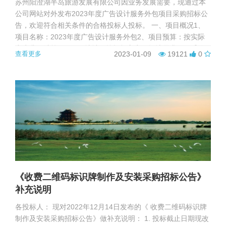
苏州阳澄湖半岛旅游发展有限公司因业务发展需要，现通过本
公司网站对外发布2023年度广告设计服务外包项目采购招标公
告，欢迎符合相关条件的合格投标人投标。 一、项目概况1、
项目名称：2023年度广告设计服务外包2、项目预算：按实际
产生费用结算 3、项目地址：按招标方实际场地需求二、采购
查看更多
2023-01-09
19121
0
需求1、针对阳澄湖半岛度假区等的产品、项目、景观及其他需
要宣传推广的内容，进行特色化、品质化设计。2、提交材料
不...
《收费二维码标识牌制作及安装采购招标公告》
补充说明
各投标人： 现对2022年12月14日发布的《 收费二维码标识牌
制作及安装采购招标公告》做补充说明： 1. 投标截止日期现改