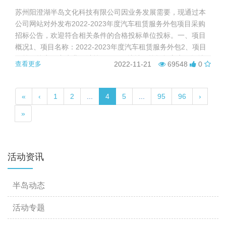
苏州阳澄湖半岛文化科技有限公司因业务发展需要，现通过本
公司网站对外发布2022-2023年度汽车租赁服务外包项目采购
招标公告，欢迎符合相关条件的合格投标单位投标。一、项目
概况1、项目名称：2022-2023年度汽车租赁服务外包2、项目
预算：按实际产生费用结算 3、项目地址：按招标方实际场地
查看更多
2022-11-21
69548
0
需求二、采购需求1、车辆要求（1）车辆符合安全国家标准，
取得机动车检验合格证明，并已经在公安机关交通管理部门
办...
«
‹
1
2
...
4
5
...
95
96
›
»
活动资讯
半岛动态
活动专题