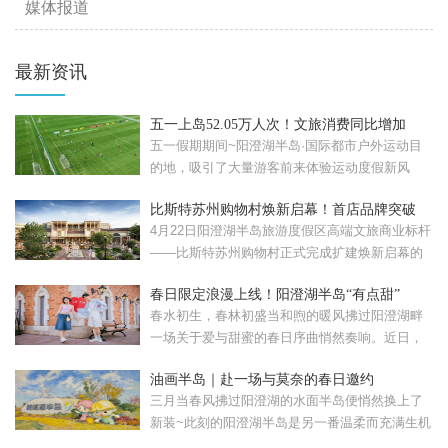
媒体报道
最新资讯
五一上岛52.05万人次！文旅消费同比增加
57.08%！
五一假期期间~阳澄湖半岛·国际都市户外运动目
的地，吸引了大量游客前来体验运动度假新风
尚。假期累计接待...
比斯特苏州购物村焕新启幕！首店品牌突破
120家
4月22日阳澄湖半岛旅游度假区高端文旅商业标杆
——比斯特苏州购物村正式完成扩建焕新启幕的
比斯特苏州购...
春日限定浪漫上线！阳澄湖半岛“有点甜”
春水初生，春林初盛当和煦的暖风拂过阳澄湖畔
一场关于爱与甜蜜的春日序曲悄然奏响。近日，
苏州工业园区重磅...
油画半岛｜赴一场与莫奈的春日邀约
三月当春风拂过阳澄湖的水面半岛便悄然换上了
新装~此刻的阳澄湖半岛是另一番温柔而充满生机
的模样。清晨，...