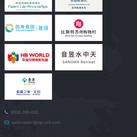
4008-288-000
webmaster@sip-ych.com