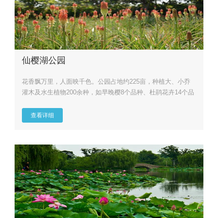
仙樱湖公园
花香飘万里，人面映千色。公园占地约225亩，种植大、小乔
灌木及水生植物200余种，如早晚樱8个品种、杜鹃花卉14个品
种以...
查看详细