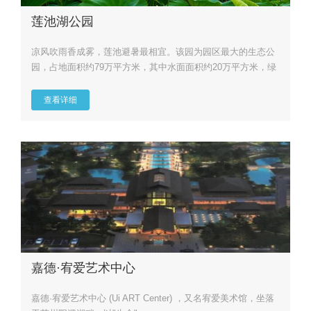
莲池湖公园
凉风吹雨香成雾，莲池避暑最相宜。该园为园区最大的生态公
园，占地面积约79万平方米，其中水面面积约20万平方米，绿
化面积约...
查看详细
嘉德·宥爱艺术中心
嘉德·宥爱艺术中心 (Ui ART Center) ，又名宥爱美术馆，坐落