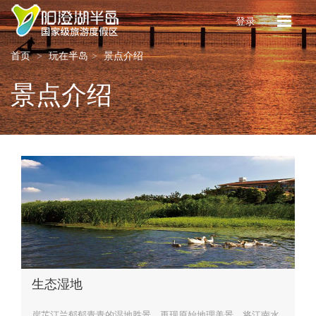
登录
首页
玩在半岛
景点介绍
景点介绍
生态湿地
岸芷汀兰郁郁青青的湿地胜景，再现原始地理美景，将江南水