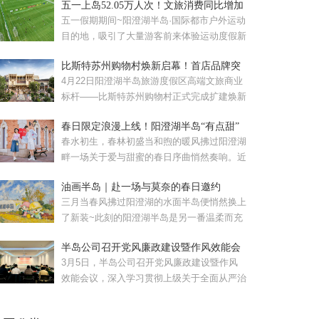
五一上岛52.05万人次！文旅消费同比增加
57.08%！
五一假期期间~阳澄湖半岛·国际都市户外运动
目的地，吸引了大量游客前来体验运动度假新
风尚。假期累计接待...
比斯特苏州购物村焕新启幕！首店品牌突
破120家
4月22日阳澄湖半岛旅游度假区高端文旅商业
标杆——比斯特苏州购物村正式完成扩建焕新
启幕的比斯特苏州购...
春日限定浪漫上线！阳澄湖半岛“有点甜”
春水初生，春林初盛当和煦的暖风拂过阳澄湖
畔一场关于爱与甜蜜的春日序曲悄然奏响。近
日，苏州工业园区重磅...
油画半岛｜赴一场与莫奈的春日邀约
三月当春风拂过阳澄湖的水面半岛便悄然换上
了新装~此刻的阳澄湖半岛是另一番温柔而充
满生机的模样。清晨，...
半岛公司召开党风廉政建设暨作风效能会
议
3月5日，半岛公司召开党风廉政建设暨作风
效能会议，深入学习贯彻上级关于全面从严治
党和作风建设的部署要...