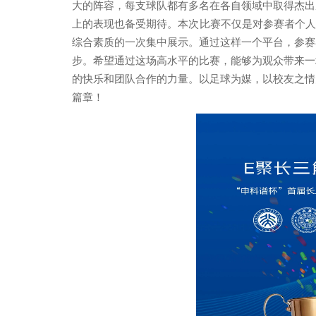
大的阵容，每支球队都有多名在各自领域中取得杰出
上的表现也备受期待。本次比赛不仅是对参赛者个人
综合素质的一次集中展示。通过这样一个平台，参赛
步。希望通过这场高水平的比赛，能够为观众带来一
的快乐和团队合作的力量。以足球为媒，以校友之情
篇章！