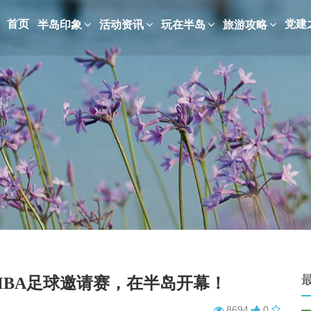
首页
党建
半岛印象
活动资讯
玩在半岛
旅游攻略
MBA足球邀请赛，在半岛开幕！
8694
0