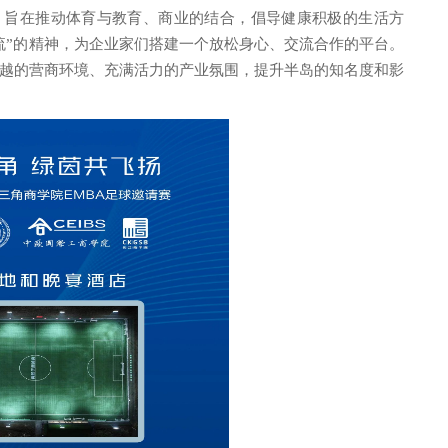
办，旨在推动体育与教育、商业的结合，倡导健康积极的生活方
流”的精神，为企业家们搭建一个放松身心、交流合作的平台。
越的营商环境、充满活力的产业氛围，提升半岛的知名度和影