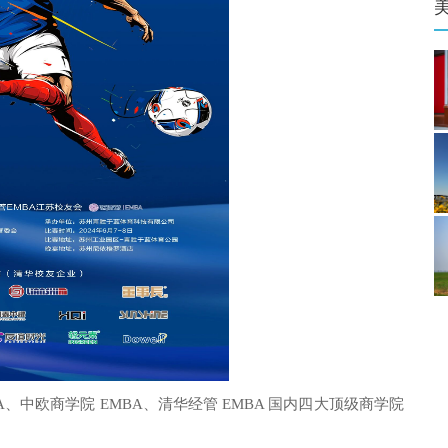
A、中欧商学院 EMBA、清华经管 EMBA 国内四大顶级商学院