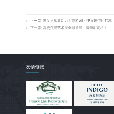
上一篇: 激发文旅新活力！惠游园区YE在度假区启幕
下一篇: 高更沉浸艺术展全球首展，将华彩亮相！
友情链接