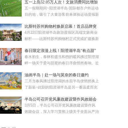
五一上岛52.05万人次！文旅消费同比增加
57.08%！
五一假期期间~阳澄湖半岛·国际都市户外运动
目的地，吸引了大量游客前来体验运动度假新
风尚。假期累计接待...
比斯特苏州购物村焕新启幕！首店品牌突
破120家
4月22日阳澄湖半岛旅游度假区高端文旅商业
标杆——比斯特苏州购物村正式完成扩建焕新
启幕的比斯特苏州购...
春日限定浪漫上线！阳澄湖半岛“有点甜”
春水初生，春林初盛当和煦的暖风拂过阳澄湖
畔一场关于爱与甜蜜的春日序曲悄然奏响。近
日，苏州工业园区重磅...
油画半岛｜赴一场与莫奈的春日邀约
三月当春风拂过阳澄湖的水面半岛便悄然换上
了新装~此刻的阳澄湖半岛是另一番温柔而充
满生机的模样。清晨，...
半岛公司召开党风廉政建设暨作风效能会
议
3月5日，半岛公司召开党风廉政建设暨作风
效能会议，深入学习贯彻上级关于全面从严治
党和作风建设的部署要...