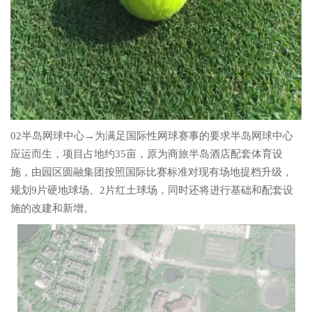
02半岛网球中心→为满足国际性网球赛事的要求半岛网球中心
应运而生，项目占地约35亩，原为商旅半岛酒店配套体育设
施，由园区圆融集团按照国际比赛标准对现有场地提档升级，
规划9片硬地球场、2片红土球场，同时还将进行基础和配套设
施的改建和新增。