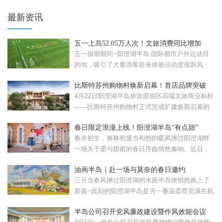
最新资讯
五一上岛52.05万人次！文旅消费同比增加
57.08%！
五一假期期间~阳澄湖半岛·国际都市户外运动目
的地，吸引了大量游客前来体验运动度假新风
尚。假期累计接待...
比斯特苏州购物村焕新启幕！首店品牌突破
120家
4月22日阳澄湖半岛旅游度假区高端文旅商业标杆
——比斯特苏州购物村正式完成扩建焕新启幕的
比斯特苏州购...
春日限定浪漫上线！阳澄湖半岛“有点甜”
春水初生，春林初盛当和煦的暖风拂过阳澄湖畔
一场关于爱与甜蜜的春日序曲悄然奏响。近日，
苏州工业园区重磅...
油画半岛｜赴一场与莫奈的春日邀约
三月当春风拂过阳澄湖的水面半岛便悄然换上了
新装~此刻的阳澄湖半岛是另一番温柔而充满生机
的模样。清晨，...
半岛公司召开党风廉政建设暨作风效能会议