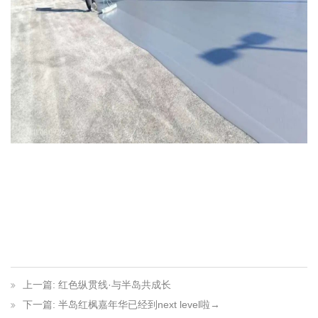
上一篇: 红色纵贯线·与半岛共成长
下一篇: 半岛红枫嘉年华已经到next level啦→