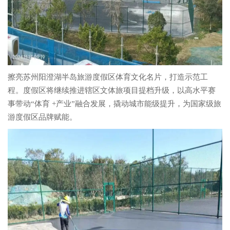
擦亮苏州阳澄湖半岛旅游度假区体育文化名片，打造示范工
程。度假区将继续推进辖区文体旅项目提档升级，以高水平赛
事带动“体育 +产业”融合发展，撬动城市能级提升，为国家级旅
游度假区品牌赋能。