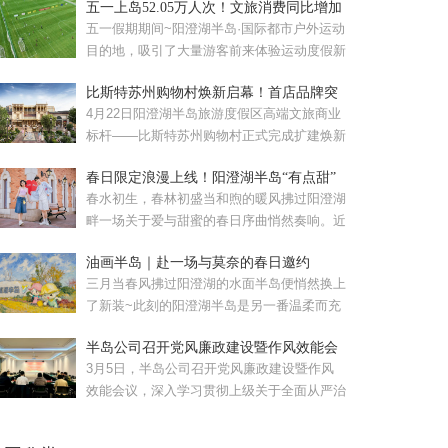
五一上岛52.05万人次！文旅消费同比增加
57.08%！
五一假期期间~阳澄湖半岛·国际都市户外运动
目的地，吸引了大量游客前来体验运动度假新
风尚。假期累计接待...
比斯特苏州购物村焕新启幕！首店品牌突
破120家
4月22日阳澄湖半岛旅游度假区高端文旅商业
标杆——比斯特苏州购物村正式完成扩建焕新
启幕的比斯特苏州购...
春日限定浪漫上线！阳澄湖半岛“有点甜”
春水初生，春林初盛当和煦的暖风拂过阳澄湖
畔一场关于爱与甜蜜的春日序曲悄然奏响。近
日，苏州工业园区重磅...
油画半岛｜赴一场与莫奈的春日邀约
三月当春风拂过阳澄湖的水面半岛便悄然换上
了新装~此刻的阳澄湖半岛是另一番温柔而充
满生机的模样。清晨，...
半岛公司召开党风廉政建设暨作风效能会
议
3月5日，半岛公司召开党风廉政建设暨作风
效能会议，深入学习贯彻上级关于全面从严治
党和作风建设的部署要...