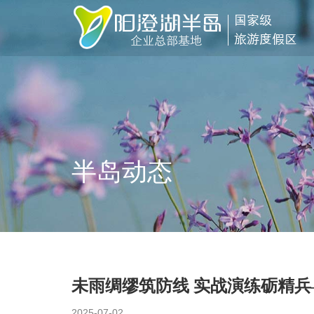
半岛动态
未雨绸缪筑防线 实战演练砺精
2025-07-02