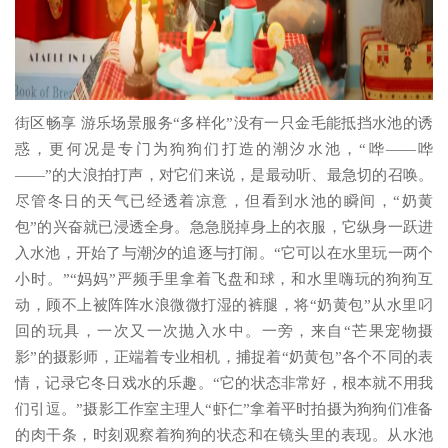
街区畅享 游乐场景服务“多样化”没有一只金毛能抵挡水池的诱
惑，更何况是专门为狗狗们打造的潮汐水池，“哗——哗
——”的大浪拍打声，对它们来说，是最动听、最急切的召唤。
尽管冬日的天气已经透着凉意，但看到水池的瞬间，“奶黄
包”的兴奋就已浸透全身。急急脱掉身上的衣服，它纵身一跃进
入水池，开始了与潮汐的追逐与打闹。“它可以在水里玩一两个
小时。”“妈妈”严频手里拿着飞盘和球，和水里嗨玩的狗狗互
动，顾不上被阵阵水浪微微打湿的裤腿，将“奶黄包”从水里叼
回的玩具，一次又一次抛入水中。一旁，来自“芒果宠物摄
影”的摄影师，正端着专业相机，捕捉着“奶黄包”各个不同的表
情，记录它冬日戏水的乐趣。“它的状态非常好，根本就不用我
们引逗。”摄影工作室主理人“虾仁”拿着平时拍摄为狗狗们准备
的肉干条，时刻观察着狗狗的状态和在镜头里的表现。从水池