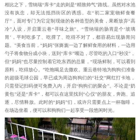
相比之下，雪纳瑞“库卡”走的则是“精致帅气”路线。虽然对水池
没有执念，却无法抵挡街区的诱惑。在“初二家宠物鲜食餐
厅”，面对专门为它定制现做的各种造型的美食，果断放弃“高
冷”人设，开启重云巷“寻味之旅”。“雪纳瑞的肠胃是个‘玻璃
胃’，平时吃多了、吃撑了、吃得不对了，都容易出现肠胃问
题。”美食当前，“妈妈”张旖旎一边了解鲜食用的材料，一边用
勺子将食物分成小块，送到“库卡”嘴边，尽管吃的入口“秒没”，
但“妈妈”也尽量控制着它吃东西的总量，“现场鲜制，可以看到
原料，吃得放心。”吃饱喝足去撒欢。重云巷特地为狗狗们准备
的超级毛球公园，早已成为周边狗狗们的“社交”网红打卡地，
只需登记扫码便可免费入内，开启“狗狗们的聚会”。不论是“奶
黄包”还是“库卡”，都可以在这里找到“心仪”的朋友，奔跑、追
逐，尽情释放。此时的“妈妈”们，或许只需要点上一杯咖啡，
在场边坐着，便可以和狗狗们一起享受一段悠闲时光。