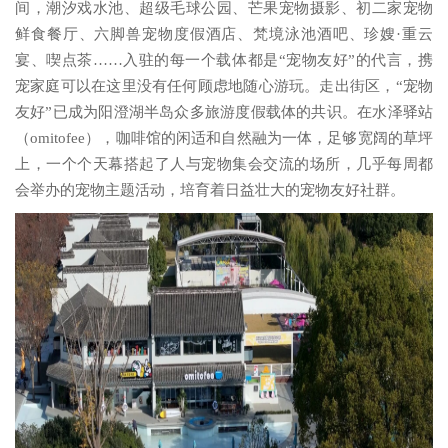
间，潮汐戏水池、超级毛球公园、芒果宠物摄影、初二家宠物
鲜食餐厅、六脚兽宠物度假酒店、梵境泳池酒吧、珍嫂·重云
宴、喫点茶……入驻的每一个载体都是“宠物友好”的代言，携
宠家庭可以在这里没有任何顾虑地随心游玩。走出街区，“宠物
友好”已成为阳澄湖半岛众多旅游度假载体的共识。在水泽驿站
（omitofee），咖啡馆的闲适和自然融为一体，足够宽阔的草坪
上，一个个天幕搭起了人与宠物集会交流的场所，几乎每周都
会举办的宠物主题活动，培育着日益壮大的宠物友好社群。