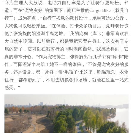
商店主理人大殷说，电助力自行车是为了让骑行更轻松、舒
适，而在“宠物友好”的氛围下，商店主推的Cargo Bike（载具自
行车）成为亮点，“自行车搭载的载具设计，承重可达50公斤，
大狗也可以轻松乘坐。”在体验、打卡众多项目后，湖畔骑行惊
艳了张旖旎的阳澄湖半岛之旅。“我的狗狗（库卡）非常喜欢在
大自然中嗅闻。以前骑行，都是我把它背在身上，这次有了专
属的篮子，它可以在我骑行的同时嗅闻自然。我感觉得到，它
真的非常开心。”作为宠物博主，张旖旎出行几乎都有“库卡”陪
伴，而阳澄湖半岛给了她不一样的体验，“不管是宠物友好的服
务，还是设施，都非常好，带‘毛孩子’来这里，吃喝玩乐、衣食
住行，都考虑到了，不用去切换各种场地，就能在这里一站式
感受。”