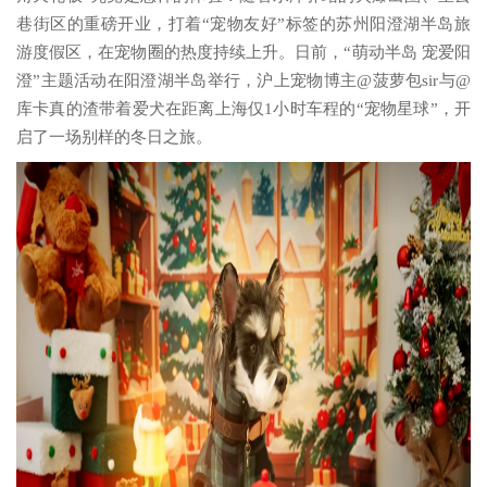
巷街区的重磅开业，打着“宠物友好”标签的苏州阳澄湖半岛旅
游度假区，在宠物圈的热度持续上升。日前，“萌动半岛 宠爱阳
澄”主题活动在阳澄湖半岛举行，沪上宠物博主@菠萝包sir与@
库卡真的渣带着爱犬在距离上海仅1小时车程的“宠物星球”，开
启了一场别样的冬日之旅。