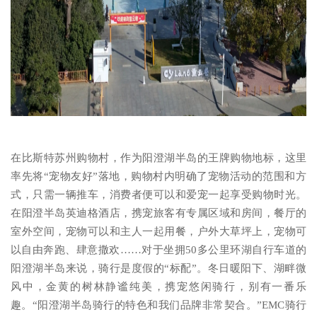
在比斯特苏州购物村，作为阳澄湖半岛的王牌购物地标，这里
率先将“宠物友好”落地，购物村内明确了宠物活动的范围和方
式，只需一辆推车，消费者便可以和爱宠一起享受购物时光。
在阳澄半岛英迪格酒店，携宠旅客有专属区域和房间，餐厅的
室外空间，宠物可以和主人一起用餐，户外大草坪上，宠物可
以自由奔跑、肆意撒欢……对于坐拥50多公里环湖自行车道的
阳澄湖半岛来说，骑行是度假的“标配”。冬日暖阳下、湖畔微
风中，金黄的树林静谧纯美，携宠悠闲骑行，别有一番乐
趣。“阳澄湖半岛骑行的特色和我们品牌非常契合。”EMC骑行