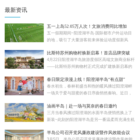
最新资讯
五一上岛52.05万人次！文旅消费同比增加
57.08%！
五一假期期间~阳澄湖半岛·国际都市户外运动目
的地，吸引了大量游客前来体验运动度假新风
尚。假期累计接待...
比斯特苏州购物村焕新启幕！首店品牌突破
120家
4月22日阳澄湖半岛旅游度假区高端文旅商业标杆
——比斯特苏州购物村正式完成扩建焕新启幕的
比斯特苏州购...
春日限定浪漫上线！阳澄湖半岛“有点甜”
春水初生，春林初盛当和煦的暖风拂过阳澄湖畔
一场关于爱与甜蜜的春日序曲悄然奏响。近日，
苏州工业园区重磅...
油画半岛｜赴一场与莫奈的春日邀约
三月当春风拂过阳澄湖的水面半岛便悄然换上了
新装~此刻的阳澄湖半岛是另一番温柔而充满生机
的模样。清晨，...
半岛公司召开党风廉政建设暨作风效能会议
3月5日，半岛公司召开党风廉政建设暨作风效能