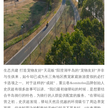
生态共建 打造宠物友好“天花板”阳澄湖半岛的“宠物友好”并非
与生俱来，如今却已成为长三角地区携宠家庭旅游度假的必打
卡选项之一。对于这样的“成就”，重云巷&omitofee品牌创始人
史庆超有很多故事可以讲。“我们最初做驿站的时候，是想要结
合半岛骑行的特色，为骑行的人群提供配套的服务。”在驿站运
营之初，史庆超发现，驿站天然且优越的环境吸引了周边养宠