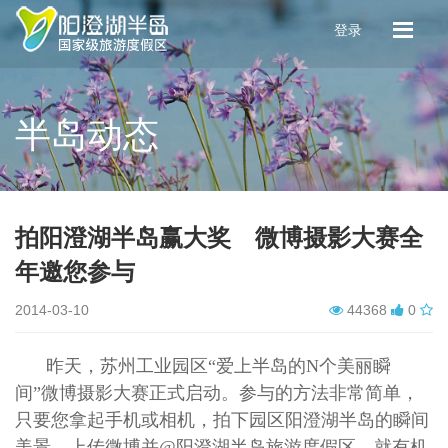
登录
半岛动态
拍阳澄湖半岛赢大奖 微博摄影大赛全
年邀您参与
2014-03-10
44368
0
昨天，苏州工业园区“爱上半岛的
N
个美丽瞬
间”微博摄影大赛正式启动。参与的方法非常简单，
只要您拿起手机或相机，拍下园区阳澄湖半岛的瞬间
美景，上传微博并
@
阳澄湖半岛旅游度假区，就有机