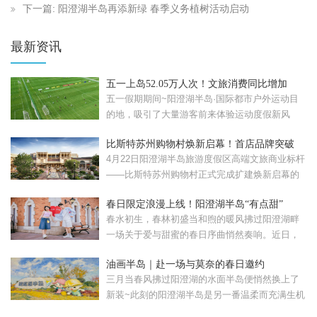
下一篇: 阳澄湖半岛再添新绿 春季义务植树活动启动
最新资讯
五一上岛52.05万人次！文旅消费同比增加
57.08%！
五一假期期间~阳澄湖半岛·国际都市户外运动目
的地，吸引了大量游客前来体验运动度假新风
尚。假期累计接待...
比斯特苏州购物村焕新启幕！首店品牌突破
120家
4月22日阳澄湖半岛旅游度假区高端文旅商业标杆
——比斯特苏州购物村正式完成扩建焕新启幕的
比斯特苏州购...
春日限定浪漫上线！阳澄湖半岛“有点甜”
春水初生，春林初盛当和煦的暖风拂过阳澄湖畔
一场关于爱与甜蜜的春日序曲悄然奏响。近日，
苏州工业园区重磅...
油画半岛｜赴一场与莫奈的春日邀约
三月当春风拂过阳澄湖的水面半岛便悄然换上了
新装~此刻的阳澄湖半岛是另一番温柔而充满生机
的模样。清晨，...