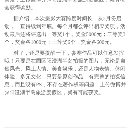
会获得奖励。
据介绍，本次摄影大赛跨度时间长，从
3
月份启
动，一直持续到年底。每个月都会评出相应奖项，活
动最后还将评选出一等奖
1
个，奖金
5000
元；二等奖
3
个，奖金各
1000
元；三等奖
6
个，奖金各
600
元。
对了，还是要提醒一下，参赛作品可以任意发挥
哦！只要是在园区阳澄湖半岛拍摄的图片，无论是自
然风光、风土人情、美食娱乐，还是人物表情、休闲
体验、多元文化，只要是原创作品，有完整的拍摄信
息，而且没有
PS
，不存在著作权等问题，上传微博并
@
阳澄湖半岛旅游度假区，就有可能获奖。