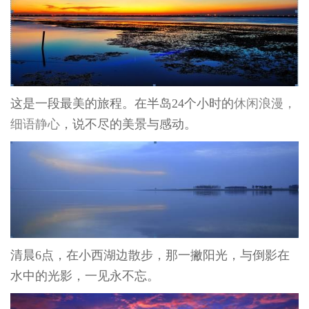
这是一段最美的旅程。在半岛
24
个小时的
休闲浪漫，
细语静心
，说不尽的美景与感动。
清晨
6
点，在小西湖边散步，那一撇阳光，与倒影在
水中的光影，一见永不忘。