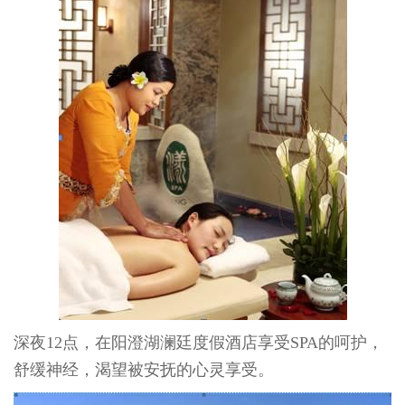
深夜
12
点，在阳澄湖澜廷度假酒店享受
SPA
的呵护，
舒缓神经，渴望被安抚的心灵享受。