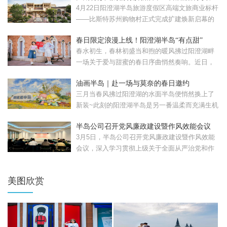
120家
4月22日阳澄湖半岛旅游度假区高端文旅商业标杆
——比斯特苏州购物村正式完成扩建焕新启幕的
比斯特苏州购...
春日限定浪漫上线！阳澄湖半岛“有点甜”
春水初生，春林初盛当和煦的暖风拂过阳澄湖畔
一场关于爱与甜蜜的春日序曲悄然奏响。近日，
苏州工业园区重磅...
油画半岛｜赴一场与莫奈的春日邀约
三月当春风拂过阳澄湖的水面半岛便悄然换上了
新装~此刻的阳澄湖半岛是另一番温柔而充满生机
的模样。清晨，...
半岛公司召开党风廉政建设暨作风效能会议
3月5日，半岛公司召开党风廉政建设暨作风效能
会议，深入学习贯彻上级关于全面从严治党和作
风建设的部署要...
美图欣赏