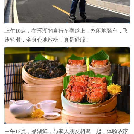
上午
10
点，在环湖的自行车赛道上，悠闲地骑车，飞
速轮滑，全身心地放松，真是舒服！
中午
12
点，品湖鲜，与家人朋友相聚一起，体验农家