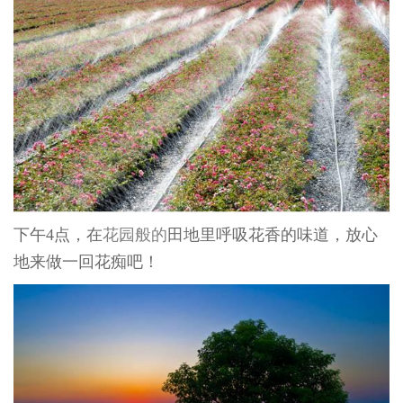
下午
4
点，在
花园般的
田地里呼吸花香的味道，放心
地来做一回花痴吧！