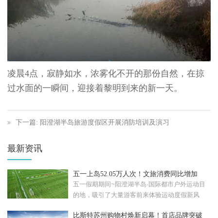
凌晨
4
点，寂静如水，浓雾化不开的那份自然，在掠
过水面的一瞬间，迎接着黎明到来的新一天。
下一篇: 阳澄湖半岛旅游度假区开展消防培训及演习
最新资讯
五一上岛52.05万人次！文旅消费同比增加
57.08%！
五一假期期间~阳澄湖半岛·国际都市户外运动目
的地，吸引了大量游客前来体验运动度假新风
尚。假期累计接待...
比斯特苏州购物村焕新启幕！首店品牌突破