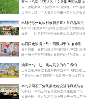
五一上岛52.05万人次！文旅消费同比增加
57.08%！
五一假期期间~阳澄湖半岛·国际都市户外运动
目的地，吸引了大量游客前来体验运动度假新
风尚。假期累计接待...
比斯特苏州购物村焕新启幕！首店品牌突
破120家
4月22日阳澄湖半岛旅游度假区高端文旅商业
标杆——比斯特苏州购物村正式完成扩建焕新
启幕的比斯特苏州购...
春日限定浪漫上线！阳澄湖半岛“有点甜”
春水初生，春林初盛当和煦的暖风拂过阳澄湖
畔一场关于爱与甜蜜的春日序曲悄然奏响。近
日，苏州工业园区重磅...
油画半岛｜赴一场与莫奈的春日邀约
三月当春风拂过阳澄湖的水面半岛便悄然换上
了新装~此刻的阳澄湖半岛是另一番温柔而充
满生机的模样。清晨，...
半岛公司召开党风廉政建设暨作风效能会
议
3月5日，半岛公司召开党风廉政建设暨作风
效能会议，深入学习贯彻上级关于全面从严治
党和作风建设的部署要...