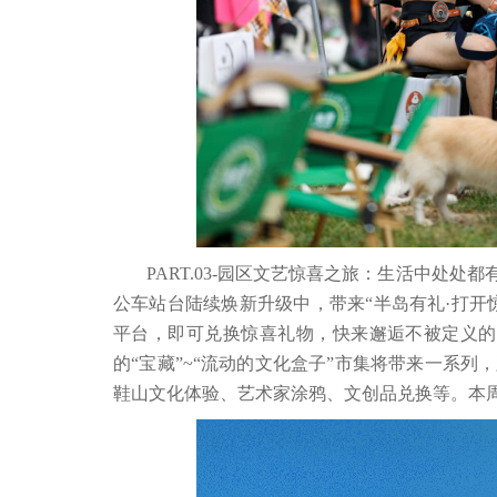
PART.03-园区文艺惊喜之旅：生活中处
公车站台陆续焕新升级中，带来“半岛有礼·打开
平台，即可兑换惊喜礼物，快来邂逅不被定义的
的“宝藏”~“流动的文化盒子”市集将带来一系
鞋山文化体验、艺术家涂鸦、文创品兑换等。本周