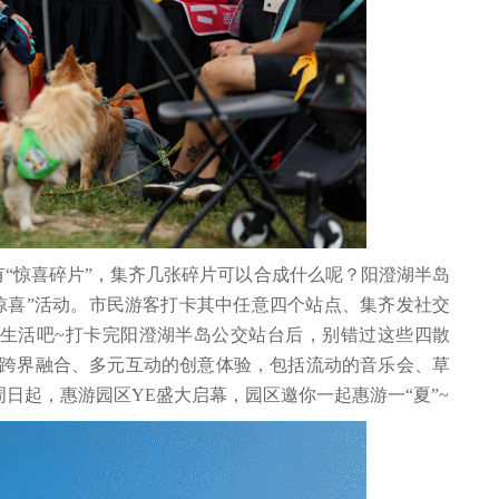
处都有“惊喜碎片”，集齐几张碎片可以合成什么呢？阳澄湖半岛
惊喜”活动。市民游客打卡其中任意四个站点、集齐发社交
生活吧~打卡完阳澄湖半岛公交站台后，别错过这些四散
列，跨界融合、多元互动的创意体验，包括流动的音乐会、草
日起，惠游园区YE盛大启幕，园区邀你一起惠游一“夏”~