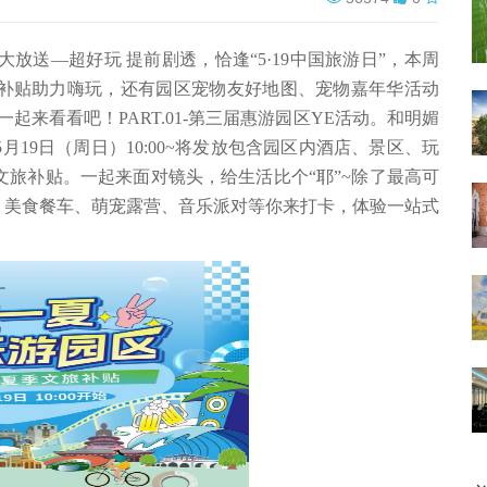
大放送—超好玩 提前剧透，恰逢“5·19中国旅游日”，本周
补贴助力嗨玩，还有园区宠物友好地图、宠物嘉年华活动
一起来看看吧！PART.01-第三届惠游园区YE活动。和明媚
19日（周日）10:00~将发放包含园区内酒店、景区、玩
文旅补贴。一起来面对镜头，给生活比个“耶”~除了最高可
市集、美食餐车、萌宠露营、音乐派对等你来打卡，体验一站式