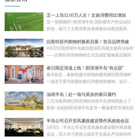
五一上岛52.05万人次！文旅消费同比增加
57.08%！
五一假期期间~阳澄湖半岛·国际都市户外运动目
的地，吸引了大量游客前来体验运动度假新风
尚。假期累计接待...
比斯特苏州购物村焕新启幕！首店品牌突破
120家
4月22日阳澄湖半岛旅游度假区高端文旅商业标杆
——比斯特苏州购物村正式完成扩建焕新启幕的
比斯特苏州购...
春日限定浪漫上线！阳澄湖半岛“有点甜”
春水初生，春林初盛当和煦的暖风拂过阳澄湖畔
一场关于爱与甜蜜的春日序曲悄然奏响。近日，
苏州工业园区重磅...
油画半岛｜赴一场与莫奈的春日邀约
三月当春风拂过阳澄湖的水面半岛便悄然换上了
新装~此刻的阳澄湖半岛是另一番温柔而充满生机
的模样。清晨，...
半岛公司召开党风廉政建设暨作风效能会议
3月5日，半岛公司召开党风廉政建设暨作风效能
会议，深入学习贯彻上级关于全面从严治党和作