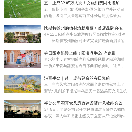
五一上岛52.05万人次！文旅消费同比增加
57.08%！
五一假期期间~阳澄湖半岛·国际都市户外运动目
的地，吸引了大量游客前来体验运动度假新风
尚。假期累计接待...
比斯特苏州购物村焕新启幕！首店品牌突破
120家
4月22日阳澄湖半岛旅游度假区高端文旅商业标杆
——比斯特苏州购物村正式完成扩建焕新启幕的
比斯特苏州购...
春日限定浪漫上线！阳澄湖半岛“有点甜”
春水初生，春林初盛当和煦的暖风拂过阳澄湖畔
一场关于爱与甜蜜的春日序曲悄然奏响。近日，
苏州工业园区重磅...
油画半岛｜赴一场与莫奈的春日邀约
三月当春风拂过阳澄湖的水面半岛便悄然换上了
新装~此刻的阳澄湖半岛是另一番温柔而充满生机
的模样。清晨，...
半岛公司召开党风廉政建设暨作风效能会议
3月5日，半岛公司召开党风廉政建设暨作风效能
会议，深入学习贯彻上级关于全面从严治党和作
风建设的部署要...