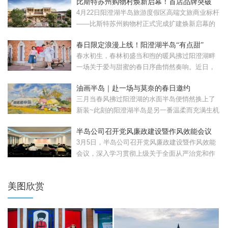
比斯特苏州购物村焕新启幕！首店品牌突破
120家
4月22日阳澄湖半岛旅游度假区高端文旅商业标杆
——比斯特苏州购物村正式完成扩建焕新启幕的
比斯特苏州购...
春日限定浪漫上线！阳澄湖半岛“有点甜”
春水初生，春林初盛当和煦的暖风拂过阳澄湖畔
一场关于爱与甜蜜的春日序曲悄然奏响。近日，
苏州工业园区重磅...
油画半岛｜赴一场与莫奈的春日邀约
三月当春风拂过阳澄湖的水面半岛便悄然换上了
新装~此刻的阳澄湖半岛是另一番温柔而充满生机
的模样。清晨，...
半岛公司召开党风廉政建设暨作风效能会议
3月5日，半岛公司召开党风廉政建设暨作风效能
会议，深入学习贯彻上级关于全面从严治党和作
风建设的部署要...
美图欣赏