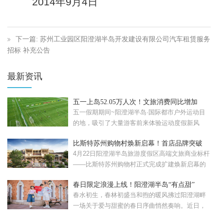
2014
年
9
月
4
日
下一篇: 苏州工业园区阳澄湖半岛开发建设有限公司汽车租赁服务
招标 补充公告
最新资讯
五一上岛52.05万人次！文旅消费同比增加
57.08%！
五一假期期间~阳澄湖半岛·国际都市户外运动目
的地，吸引了大量游客前来体验运动度假新风
尚。假期累计接待...
比斯特苏州购物村焕新启幕！首店品牌突破
120家
4月22日阳澄湖半岛旅游度假区高端文旅商业标杆
——比斯特苏州购物村正式完成扩建焕新启幕的
比斯特苏州购...
春日限定浪漫上线！阳澄湖半岛“有点甜”
春水初生，春林初盛当和煦的暖风拂过阳澄湖畔
一场关于爱与甜蜜的春日序曲悄然奏响。近日，
苏州工业园区重磅...