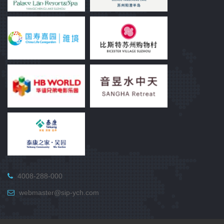
4008-288-000
webmaster@sip-ych.com