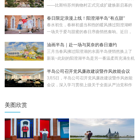
——比斯特苏州购物村正式完成扩建焕新启幕的
比斯特苏州购...
春日限定浪漫上线！阳澄湖半岛“有点甜”
春水初生，春林初盛当和煦的暖风拂过阳澄湖畔
一场关于爱与甜蜜的春日序曲悄然奏响。近日，
苏州工业园区重磅...
油画半岛｜赴一场与莫奈的春日邀约
三月当春风拂过阳澄湖的水面半岛便悄然换上了
新装~此刻的阳澄湖半岛是另一番温柔而充满生机
的模样。清晨，...
半岛公司召开党风廉政建设暨作风效能会议
3月5日，半岛公司召开党风廉政建设暨作风效能
会议，深入学习贯彻上级关于全面从严治党和作
风建设的部署要...
美图欣赏