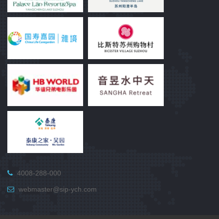
4008-288-000
webmaster@sip-ych.com