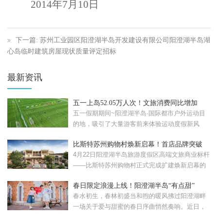
2014
年7月10日
下一篇: 苏州工业园区阳澄湖半岛开发建设有限公司阳澄湖半岛湖
心岛临时建筑房屋现状质量评定招标
最新资讯
五一上岛52.05万人次！文旅消费同比增加
57.08%！
五一假期期间~阳澄湖半岛·国际都市户外运动目
的地，吸引了大量游客前来体验运动度假新风
尚。假期累计接待...
比斯特苏州购物村焕新启幕！首店品牌突破
120家
4月22日阳澄湖半岛旅游度假区高端文旅商业标杆
——比斯特苏州购物村正式完成扩建焕新启幕的
比斯特苏州购...
春日限定浪漫上线！阳澄湖半岛“有点甜”
春水初生，春林初盛当和煦的暖风拂过阳澄湖畔
一场关于爱与甜蜜的春日序曲悄然奏响。近日，
苏州工业园区重磅...