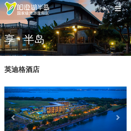
登录
享 · 半岛
英迪格酒店