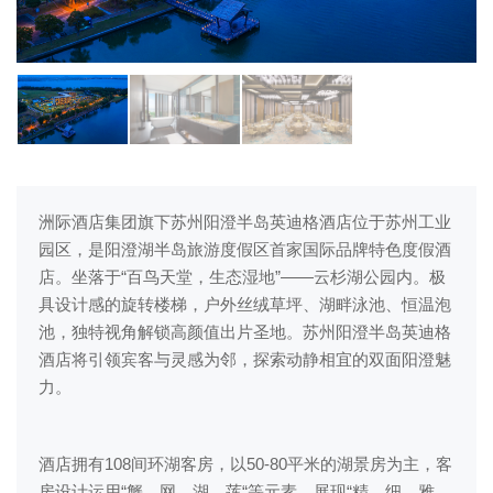
洲际酒店集团旗下苏州阳澄半岛英迪格酒店位于苏州工业
园区，是阳澄湖半岛旅游度假区首家国际品牌特色度假酒
店。坐落于“百鸟天堂，生态湿地”——云杉湖公园内。极
具设计感的旋转楼梯，户外丝绒草坪、湖畔泳池、恒温泡
池，独特视角解锁高颜值出片圣地。苏州阳澄半岛英迪格
酒店将引领宾客与灵感为邻，探索动静相宜的双面阳澄魅
力。
酒店拥有108间环湖客房，以50-80平米的湖景房为主，客
房设计运用“蟹、网、湖、莲“等元素，展现“精、细、雅、