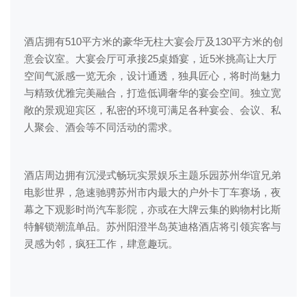
酒店拥有510平方米的豪华无柱大宴会厅及130平方米的创
意会议室。大宴会厅可承接25桌婚宴，近5米挑高让大厅
空间气派感一览无余，设计通透，独具匠心，将时尚魅力
与精致优雅完美融合，打造低调奢华的宴会空间。独立宽
敞的景观迎宾区，私密的环境可满足各种宴会、会议、私
人聚会、酒会等不同活动的需求。
酒店周边拥有沉浸式畅玩实景娱乐主题乐园苏州华谊兄弟
电影世界，急速驰骋苏州市内最大的户外卡丁车赛场，夜
幕之下观影时尚汽车影院，亦或在大牌云集的购物村比斯
特解锁潮流单品。苏州阳澄半岛英迪格酒店将引领宾客与
灵感为邻，疯狂工作，肆意趣玩。