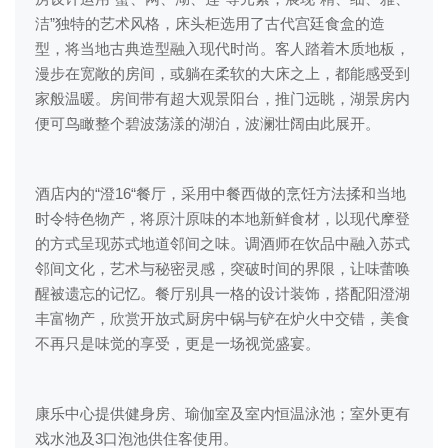
洁”独特的艺术风格，床头柜选用了古代宫廷食盒的造
型，将当地古典造型融入现代时尚。客人踏着木质地板，
漫步在宽敞的房间，或躺在柔软的大床之上，都能感受到
家般温暖。房间带有超大观景阳台，推门远眺，湖景房内
便可鸟瞰整个碧波荡漾的湖泊，波澜壮阔由此展开。
酒店内的“澄16“餐厅，采用中餐西做的烹饪方法揉和当地
时令特色物产，将原汁原味的本地新鲜食材，以现代摩登
的方式呈现苏式地道邻间之味。调酒师在饮品中融入苏式
邻间文化，艺术与秘密灵感，突破时间的界限，让味蕾唤
醒被遗忘的记忆。餐厅别具一格的设计装饰，搭配阳澄湖
丰富物产，欣赏开放式厨房中锅与铲在炉火中交错，美食
不再只是味觉的享受，更是一场视觉盛宴。
康乐中心提供健身房、瑜伽室及室内恒温泳池；室外更有
戏水池及3口泡池供住客使用。