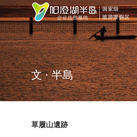
文 · 半島
草履山遺跡