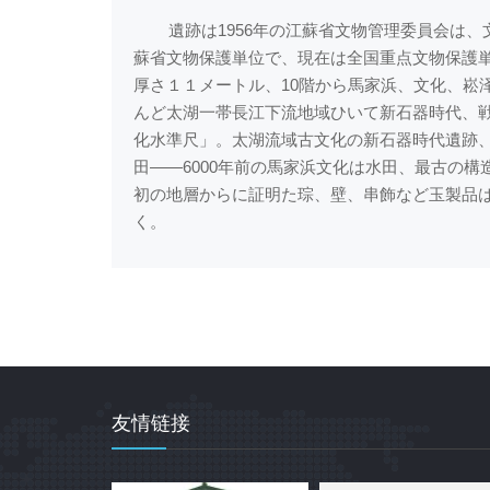
遺跡は1956年の江蘇省文物管理委員会は、文
蘇省文物保護単位で、現在は全国重点文物保護
厚さ１１メートル、10階から馬家浜、文化、崧
んど太湖一帯長江下流地域ひいて新石器時代、
化水準尺」。太湖流域古文化の新石器時代遺跡
田――6000年前の馬家浜文化は水田、最古の
初の地層からに証明た琮、壁、串飾など玉製品
く。
友情链接