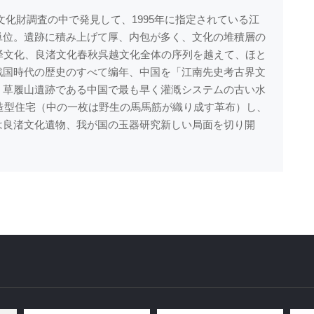
化財調査の中で発見して、1995年に指定されている江
単位。遺跡に積み上げて厚、内包が多く、文化の堆積層の
泽文化、良渚文化春秋呉越文化全体の序列を越えて、ほと
戦国時代の歴史のすべて编年、中国を「江南先史考古界文
、草履山遺跡である中国で最も早く灌漑システムの古い水
構造型住宅（中の一枚は野生の馬馬筋が織り成す革布）し、
は良渚文化遺物、我が国の玉器研究新しい局面を切り開