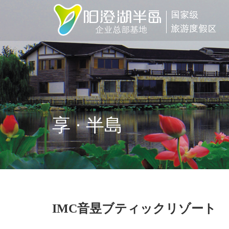
享 · 半島
IMC音昱ブティックリゾート