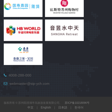
4008-288-000
webmaster@sip-ych.com
版权所有 © 苏州阳澄湖半岛旅游发展有限公司.
苏ICP备10218096号
中文
|
English
|
日本語
|
한국어