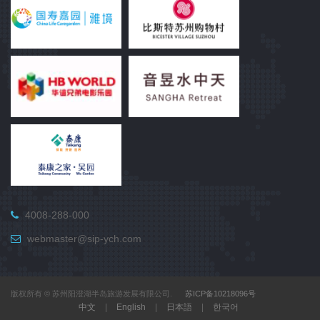
4008-288-000
webmaster@sip-ych.com
版权所有 © 苏州阳澄湖半岛旅游发展有限公司.
苏ICP备10218096号
中文
|
English
|
日本語
|
한국어