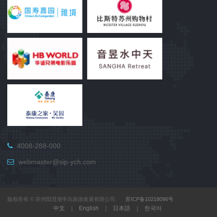
4008-288-000
webmaster@sip-ych.com
版权所有 © 苏州阳澄湖半岛旅游发展有限公司.
苏ICP备10218096号
中文
|
English
|
日本語
|
한국어