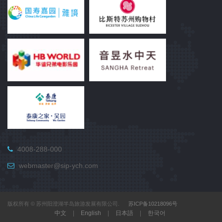
4008-288-000
webmaster@sip-ych.com
版权所有 © 苏州阳澄湖半岛旅游发展有限公司.
苏ICP备10218096号
中文
|
English
|
日本語
|
한국어