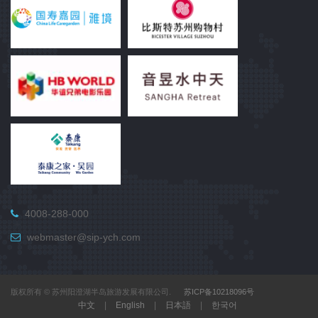
4008-288-000
webmaster@sip-ych.com
版权所有 © 苏州阳澄湖半岛旅游发展有限公司.
苏ICP备10218096号
中文
|
English
|
日本語
|
한국어