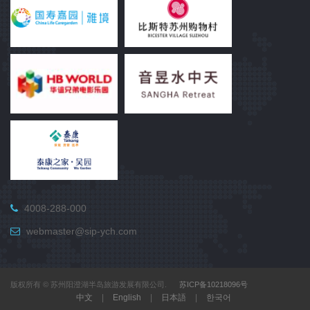
4008-288-000
webmaster@sip-ych.com
版权所有 © 苏州阳澄湖半岛旅游发展有限公司.
苏ICP备10218096号
中文
|
English
|
日本語
|
한국어