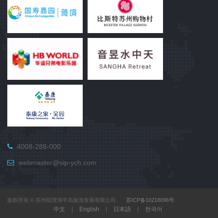
4008-288-000
webmaster@sip-ych.com
版权所有 © 苏州阳澄湖半岛旅游发展有限公司.
苏ICP备10218096号
中文
|
English
|
日本語
|
한국어