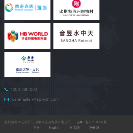
4008-288-000
webmaster@sip-ych.com
版权所有 © 苏州阳澄湖半岛旅游发展有限公司.
苏ICP备10218096号
中文
|
English
|
日本語
|
한국어