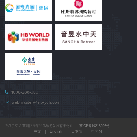
4008-288-000
webmaster@sip-ych.com
版权所有 © 苏州阳澄湖半岛旅游发展有限公司.
苏ICP备10218096号
中文
|
English
|
日本語
|
한국어