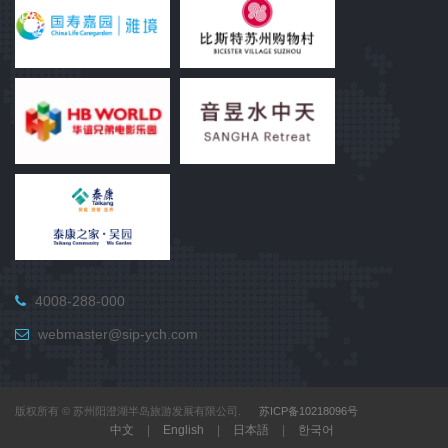
4008-288-000
webmaster@sip-ych.com
版权所有 © 苏州阳澄湖半岛旅游发展有限公司.
苏ICP备10218096号
中文
|
English
|
日本語
|
한국어