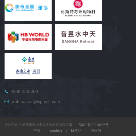
4008-288-000
webmaster@sip-ych.com
版权所有 © 苏州阳澄湖半岛旅游发展有限公司.
苏ICP备10218096号
中文
|
English
|
日本語
|
한국어