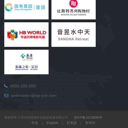
4008-288-000
webmaster@sip-ych.com
版权所有 © 苏州阳澄湖半岛旅游发展有限公司.
苏ICP备10218096号
中文
|
English
|
日本語
|
한국어