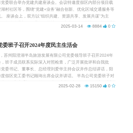
司党委联合举办党建共建座谈会。会议特邀度假区内部分项目载
湖村社区等，围绕“党建+业务”融合创新、优化区域交通服务等
。 座谈会上，双方以“组织共建、资源共享、发展共谋”为主
绍了各自企业概况、业务开展情况及党建工作开展情况，并围绕
2025-03-14
8884
0
客和居民的出行需求、区域公交服务提升...
党委班子召开2024年度民主生活会
午，苏州阳澄湖半岛旅游发展有限公司党委领导班子召开2024年
会，班子成员联系实际深入对照检查，广泛开展批评和自我批
司党委书记、董事长、总经理刘爱华主持会议并作总结讲话，阳
游度假区党工委书记顾琦出席会议并讲话。 半岛公司党委班子对
主生活会高度重视，会前组织班子成员认真开展学习研讨，精心
2025-02-28
15150
0
、广泛征求意见建议、全面开展谈心谈话，...