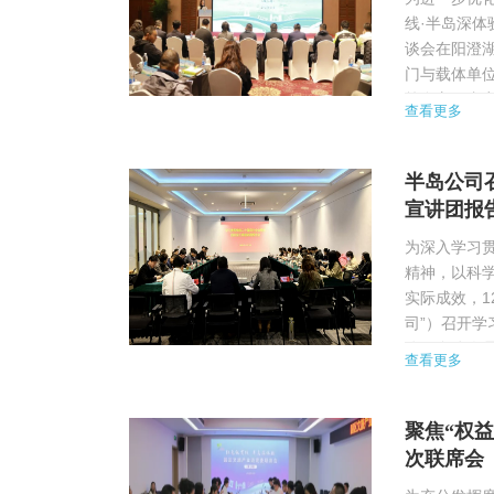
线·半岛深体
谈会在阳澄
门与载体单
等多方面内
查看更多
多方联动、共
半岛公司
宣讲团报
为深入学习
精神，以科
实际成效，1
司”）召开
公司全体人
查看更多
围绕党的二十
聚焦“权
次联席会