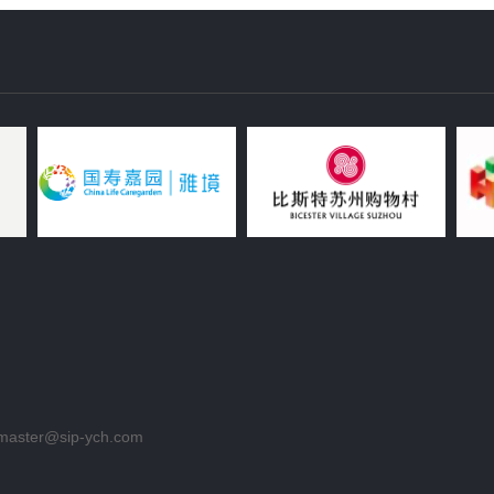
aster@sip-ych.com