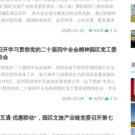
验”园区文旅产业链党委联席会（第八场）暨职能部门面对面座
湖澜廷酒店召开。 本次会议旨在聚焦当前运营实际，通过职能部
位面对面沟通，围绕政策指导、运营管理、公共交通、配套服务
容，共同探讨问题、交流思路、推动改进，持续完善“党建引领、
2025-12-10
5429
0
治共享”的治理新格局，为度假区的可持...
召开学习贯彻党的二十届四中全会精神园区党工委
告会
贯彻党的二十届四中全会精神，组织全体干部深学细悟践行全会
学理论指导具体工作，奋力将学习成果转化为区域高质量发展的
2月9日，苏州阳澄湖半岛旅游发展有限公司（以下简称“半岛公
学习贯彻党的二十届四中全会精神园区党工委宣讲团报告会，半岛
员参加会议。会上，半岛公司党委书记刘爱华作宣讲报告。报告
2025-12-09
6252
0
届四中全会的重大意义、“十五五”时期在基本实现社会主...
益互通 优惠联动”，园区文旅产业链党委召开第七