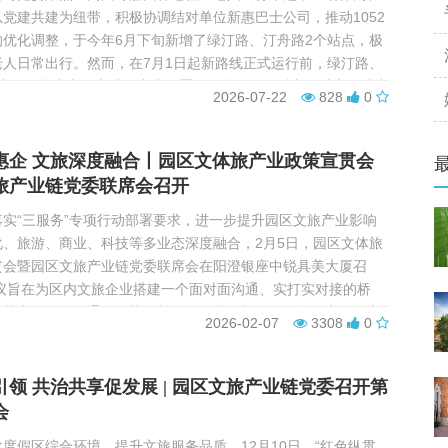
党建共建为纽带，积极协调结对单位新惠巴士公司，推动1052
的优化调整，于今年6月下旬新增了绿汀路、汀舟路2个站点，极
老人日常出行。然而，在7月1日起新路线正式运行前，绿汀路、
站点的停靠点和公交站牌尚未设置，如按取得临时占用城市绿地申
2026-07-22
828
0
现场开挖建设，少于1月时间根本无法完成。半岛公司...
惠企 文旅深度融合丨园区文体旅产业政策宣贯会
旅产业链党委联席会召开
实“三服务”专项行动部署要求，进一步提升园区文旅产业影响
化、旅游、商业、科技等多业态深度融合，2月5日，园区文体旅
贯会暨园区文旅产业链党委联席会在阳澄银座中锐具美大厦召
会议旨在为区内文旅企业搭建一个面对面沟通、实打实对接的桥
息共享、资源互通、优势互补，在政策答疑、项目推介和互动交
2026-02-07
3308
0
享真知灼见、合作需求与发展构想。 ...
领 共治共享促发展 | 园区文旅产业链党委召开第
会
度假区综合环境，提升文旅服务品质，12月10日，“红色纵贯