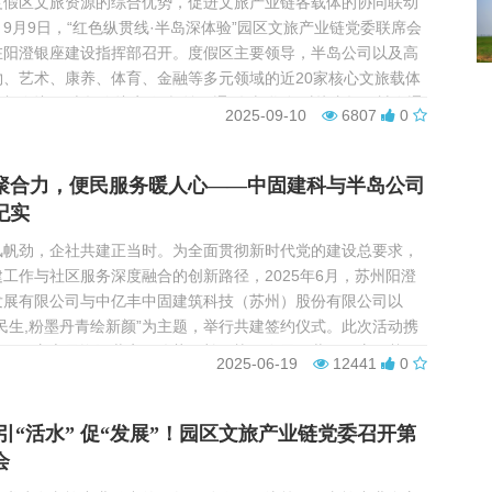
度假区文旅资源的综合优势，促进文旅产业链各载体的协同联动
9月9日，“红色纵贯线·半岛深体验”园区文旅产业链党委联席会
在阳澄银座建设指挥部召开。度假区主要领导，半岛公司以及高
物、艺术、康养、体育、金融等多元领域的近20家核心文旅载体
加会议。 本场会议定位“权益互通 优惠联动”对接专场，旨在通
2025-09-10
6807
0
目合作与长期战略协同，共同挖掘市场机遇...
聚合力，便民服务暖人心——中固建科与半岛公司
纪实
风帆劲，企社共建正当时。为全面贯彻新时代党的建设总要求，
工作与社区服务深度融合的创新路径，2025年6月，苏州阳澄
发展有限公司与中亿丰中固建筑科技（苏州）股份有限公司以
民生,粉墨丹青绘新颜”为主题，举行共建签约仪式。此次活动携
区，三方立足资源共享、优势互补、协同发展，共同开启了基层
2025-06-19
12441
0
展的全新篇章。苏州阳澄湖半岛旅游发展有限公司党委副...
 引“活水” 促“发展”！园区文旅产业链党委召开第
会