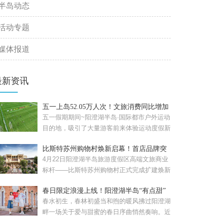
半岛动态
活动专题
媒体报道
最新资讯
五一上岛52.05万人次！文旅消费同比增加
57.08%！
五一假期期间~阳澄湖半岛·国际都市户外运动
目的地，吸引了大量游客前来体验运动度假新
风尚。假期累计接待...
比斯特苏州购物村焕新启幕！首店品牌突
破120家
4月22日阳澄湖半岛旅游度假区高端文旅商业
标杆——比斯特苏州购物村正式完成扩建焕新
启幕的比斯特苏州购...
春日限定浪漫上线！阳澄湖半岛“有点甜”
春水初生，春林初盛当和煦的暖风拂过阳澄湖
畔一场关于爱与甜蜜的春日序曲悄然奏响。近