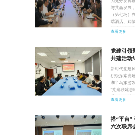
为充分发挥
与共赢发展，
（第七场）
端酒店、购
相关负责人参
查看更多
过聚焦短期项
党建引领
共建活动
新时代党建
积极探索党建
湖半岛旅游
“党建联建惠
手阳澄湖社
查看更多
治理与区域发
搭“平台”
六次联席