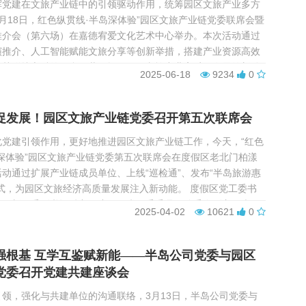
挥党建在文旅产业链中的引领驱动作用，统筹园区文旅产业多方
月18日，红色纵贯线·半岛深体验”园区文旅产业链党委联席会暨
推介会（第六场）在嘉德宥爱文化艺术中心举办。本次活动通过
演推介、人工智能赋能文旅分享等创新举措，搭建产业资源高效
智慧碰撞交融的平台，共同探寻园区文旅产业高质量发展的新动
2025-06-18
9234
0
 园区文旅产业链党委成立以来，其季度性联席...
促发展！园区文旅产业链党委召开第五次联席会
化党建引领作用，更好地推进园区文旅产业链工作，今天，“红色
深体验”园区文旅产业链党委第五次联席会在度假区老北门柏漾
动通过扩展产业链成员单位、上线“巡检通”、发布“半岛旅游惠
式，为园区文旅经济高质量发展注入新动能。 度假区党工委书
区两新工委副书记钟宁，度假区党工委委员、管委会副主任袁
2025-04-02
10621
0
党委书记刘爱华，市政服务集团党委副...
强根基 互学互鉴赋新能——半岛公司党委与园区
党委召开党建共建座谈会
领，强化与共建单位的沟通联络，3月13日，半岛公司党委与