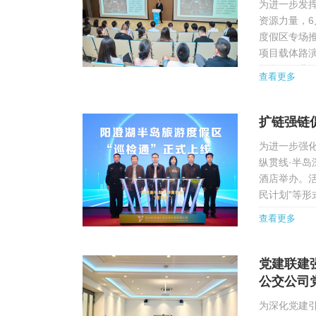
为进一步发
资源力量，6
度假区专场
项目载体路
整合、同业
查看更多
能、新路径。
扩链强链
为进一步强
纵贯线·半岛
酒店举办。活
民计划”等形
记顾琦，园
查看更多
周，半岛公司
党建联建
公交公司
为深化党建引