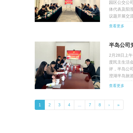
园区公交公
体代表及阳澄
议题开展交流
线，分别介
查看更多
半岛度假区游
半岛公司
2月28日上
度民主生活
评，半岛公
澄湖半岛旅
开好本次民
查看更多
制定会议方案
1
2
3
4
...
7
8
›
»