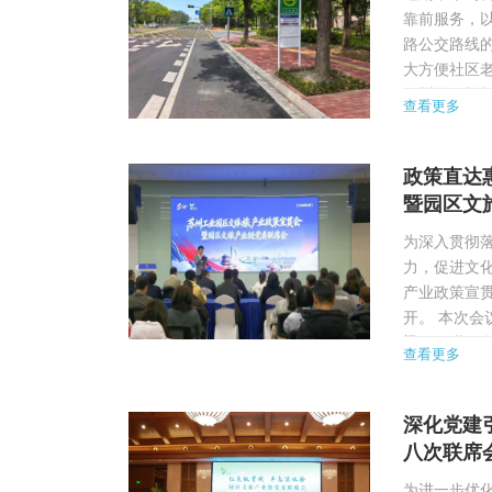
靠前服务，以
路公交路线
大方便社区
汀州路2处
查看更多
请，再到实施
政策直达
暨园区文
为深入贯彻落
力，促进文
产业政策宣
开。 本次
梁，促进信
查看更多
流中，积极分
深化党建引
八次联席
为进一步优化