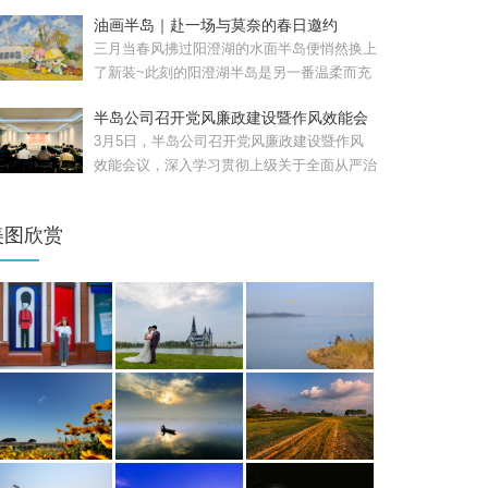
日，苏州工业园区重磅...
油画半岛｜赴一场与莫奈的春日邀约
三月当春风拂过阳澄湖的水面半岛便悄然换上
了新装~此刻的阳澄湖半岛是另一番温柔而充
满生机的模样。清晨，...
半岛公司召开党风廉政建设暨作风效能会
议
3月5日，半岛公司召开党风廉政建设暨作风
效能会议，深入学习贯彻上级关于全面从严治
党和作风建设的部署要...
美图欣赏