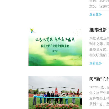
事长、总经
意义、深刻
面准确理解
查看更多
彻落实等方
的...
推陈出新
为推动政企高
到来之际，
高质量发展
相关职能部门
区产业布局
查看更多
作为产业链党
向“新”
2023年底
焦文旅产业
发挥在链上
展新生态。