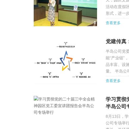
天，园区文
活动在度假
形式，进一
员单位、度假
查看更多
区工委组织部
党建传真
半岛公司党委
能“产业链”
品丰富、设
量。 半岛
资源优势，
查看更多
和举措进行了
学习贯彻
半岛公司
8月13日，
公司专场举