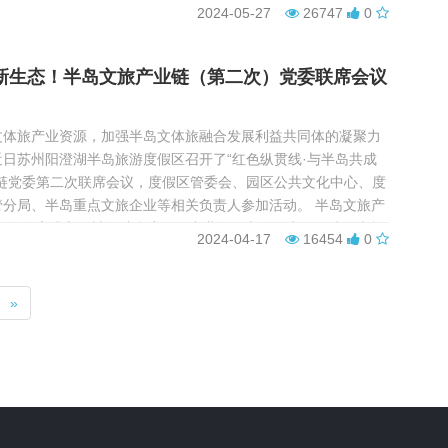
路，吸纳政府相关职能部门、专业机构、非公企业等16家成员，
2024-05-27
26747
0
个，党员160余名。积极推动“链上”企业抱团发展...
新生态！半岛文旅产业链（第二次）党委联席会议
文体旅产业资源，加强半岛文体旅融合发展利益共同体的凝聚力
日苏州阳澄湖半岛旅游度假区召开了“红色纵贯线·与半岛共成
业链党委第二次联席会议，度假区管委会、园区公共文化中心、度
管分局、半岛重点文旅企业等相关负责人参加活动。 半岛文旅产
23年年底成立，旨在结合度假区产业布局和发展实际，建强文旅
2024-04-17
16454
0
系，把凝聚人心、服务发展作为产业链党委工作立足...
»