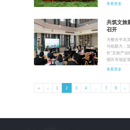
进到哪里”思
查看更多
覆盖党组织8
共筑文旅
召开
为整合半岛
与创新力，近
长”文旅产
假区市场监
业链党委20
查看更多
产业链组织体
«
‹
1
2
3
4
...
7
8
›