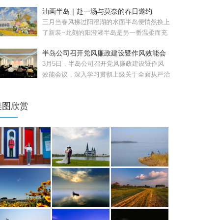
日，苏州工业园区重磅...
油画半岛｜赴一场与莫奈的春日邀约
三月当春风拂过阳澄湖的水面半岛便悄然换上
了新装~此刻的阳澄湖半岛是另一番温柔而充
满生机的模样。清晨，...
半岛公司召开党风廉政建设暨作风效能会
议
3月5日，半岛公司召开党风廉政建设暨作风
效能会议，深入学习贯彻上级关于全面从严治
党和作风建设的部署要...
美图欣赏