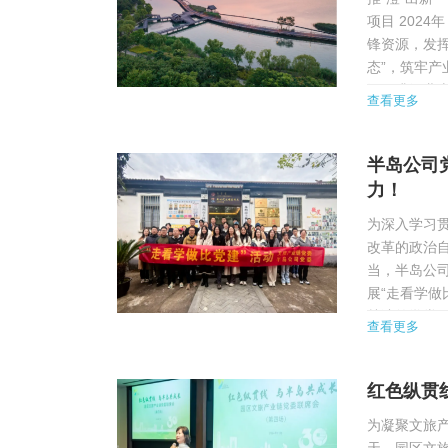
项目 202
锋资源，发
态”，筑牢产
源、升级业
查看更多
共建发展“新生态
半岛公司
力！
为深入学习
改革的政治
当，半岛公司
展“走看学做
林渡笃学堂
查看更多
革开放以来我
红色纵贯线
为凝聚文旅