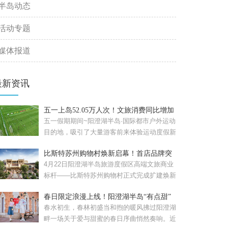
半岛动态
活动专题
媒体报道
最新资讯
五一上岛52.05万人次！文旅消费同比增加
57.08%！
五一假期期间~阳澄湖半岛·国际都市户外运动
目的地，吸引了大量游客前来体验运动度假新
风尚。假期累计接待...
比斯特苏州购物村焕新启幕！首店品牌突
破120家
4月22日阳澄湖半岛旅游度假区高端文旅商业
标杆——比斯特苏州购物村正式完成扩建焕新
启幕的比斯特苏州购...
春日限定浪漫上线！阳澄湖半岛“有点甜”
春水初生，春林初盛当和煦的暖风拂过阳澄湖
畔一场关于爱与甜蜜的春日序曲悄然奏响。近