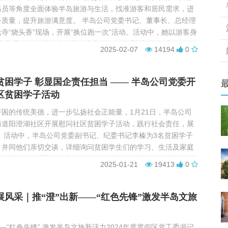
格员等角度全面体验半岛旅游与生活，找准游客和居民需求，进
务质量，提升旅游满意度。 半岛公司党委书记、董事长、总经理
寺“烧头香”现场，开展“换位跑一次”活动。活动中，她以游客身
烧头香”路线，从停车引导、线上购票、敬香祈福等全过程各环
2025-02-07
14194
0
体验，并测试“惠游园区”线上平台...
贫困学子 彰显国企责任担当 —— 半岛公司党委开
区贫困学子活动
困的传统美德，进一步弘扬社会正能量，1月21日，半岛公司
街道阳澄湖社区开展慰问社区贫困学子活动，践行社会责任，展
。 活动中，半岛公司党委副书记、纪委书记李榛为3名贫困学子
，并同他们亲切交谈，详细询问贫困学生们的学习、生活及家庭
他们树立远大理想和信心、保持积极乐观的精神，学有所获，早
2025-01-21
19413
0
际行动为社会作出更大的贡献。 ...
展风采｜推“澄”出新——“红色先锋”激发半岛文旅
——“红色先锋” 激发半岛文旅新活力2024年度度假区党工委书记