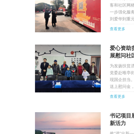
客和社区网
一步强化服
刘爱华到重元
份提前根据“
查看更多
节多方位深入
爱心资助
展慰问社
为发扬扶贫济
党委赴唯亭
现国企担当
送上慰问金
情况，勉励
查看更多
日成才，用实
书记项目
新活力
推“澄”出新