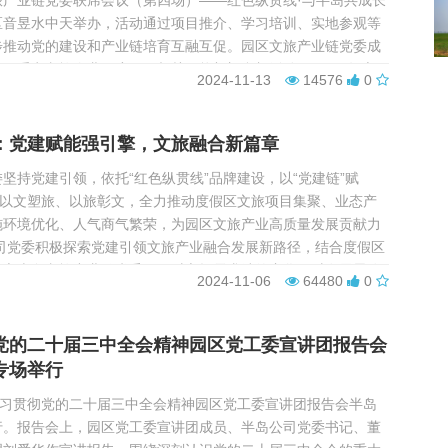
旅产业链党委联席会议（第四场）——红色纵贯线·与半岛共成长
区音昱水中天举办，活动通过项目推介、学习培训、实地参观等
步推动党的建设和产业链培育互融互促。园区文旅产业链党委成
区重点文旅企业、度假区相关职能部门参加活动。 2023年底园
2024-11-13
14576
0
成立了文旅产业链党委，积极探索“1+1...
：党建赋能强引擎，文旅融合新篇章
坚持党建引领，依托“红色纵贯线”品牌建设，以“党建链”赋
，以文塑旅、以旅彰文，全力推动度假区文旅项目集聚、业态产
施环境优化、人气商气繁荣，为园区文旅产业高质量发展贡献力
公司党委积极探索党建引领文旅产业融合发展新路径，结合度假区
成立半岛文旅产业链党委，面对市场需求端的变化，对发展思路
2024-11-06
64480
0
再思考、再更新，实现从“门票”思维到“运营...
党的二十届三中全会精神园区党工委宣讲团报告会
专场举行
学习贯彻党的二十届三中全会精神园区党工委宣讲团报告会半岛
行。报告会上，园区党工委宣讲团成员、半岛公司党委书记、董