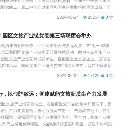
理刘爱华作宣讲报告，围绕深刻认识党的二十届三中全会的重大
把握党的二十届二中全会以来党和国家事业取得的重大成就、全
全会提出的进一步全面深化改革重大举措和如何抓好全会精神贯
2024-08-14
20154
0
面，结合半岛公司文旅工作开展情况对全会精神进行了深入浅出
！园区文旅产业链党委第三场联席会举办
效沟通与有效合作、产业深度融合与多元发展，在“七一”即将
苏州工业园区文旅产业链党委开展联席活动，助力半岛文旅产业
。园区文旅产业链党委成员单位、度假区重点文旅企业、度假区
参加活动。园区文旅产业链党委2023年底成立，旨在结合度假
和发展实际，建强文旅产业链组织体系，把凝聚人心、服务发展
2024-06-28
17120
0
委工作立足点，推动政企高效沟通、产业有效合作，助力半...
而行，以“质”致远：党建赋能文旅新质生产力发展
，园区文旅产业链党委成立，在度假区党工委的领导和管理下，聚
新质生产力要素整合，推动服务沉在链上、资源聚在链上、作用
持续探索，探索园区文旅产业发展新方向。聚合力，共筑产业发
坚持“产业链延伸到哪里，党的组织就覆盖到哪里，党建工作就跟