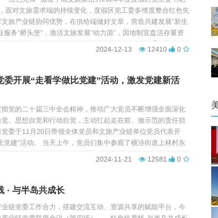
4年，面对文旅需求端的持续变化，度假区党工委多维度整合红色先
挥文旅产业链协同优势，在供给端做好文章，营造共建发展“新生
业服务“桥头堡”，激活文旅发展“动力源”，因地制宜盘活存量资
态产品，助力园区乃至苏州文旅产业高质量发展。联通联动营造
2024-12-13
12410
0
” ...
党委开展“走看学做比党建”活动，激发党建新活
贯彻党的二十届三中全会精神，推动广大党员不断增强全面深化
自觉、思想自觉和行动自觉，主动扛起走在前、做示范的责任担
党委于11月20日带领全体党员和文旅产业链单位党员代表开
比党建”活动。 当天上午，党员们集中参观了横泾街道上林村东
，亲身见证了乡村振兴战略下乡村的繁荣与和谐，深刻体会到改
2024-11-21
12581
0
国农村地区发生的翻天覆地的变化，同时学习...
 · 与半岛共成长
产业链党委工作合力，搭建交流互动、资源共享的赋能平台，今