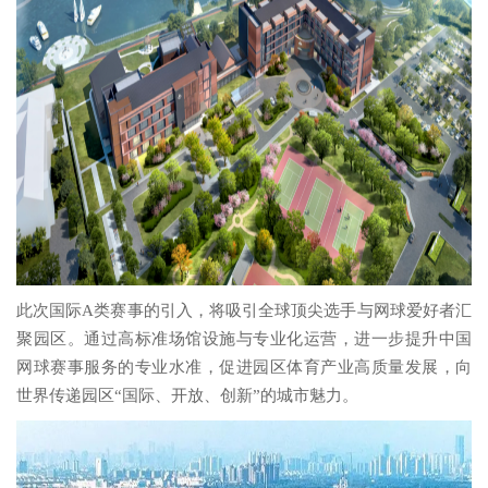
此次国际A类赛事的引入，将吸引全球顶尖选手与网球爱好者汇
聚园区。通过高标准场馆设施与专业化运营，进一步提升中国
网球赛事服务的专业水准，促进园区体育产业高质量发展，向
世界传递园区“国际、开放、创新”的城市魅力。