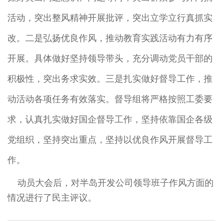
活动，突出整风精神开展批评，突出立学立行真抓实
改。二是弘扬优良作风，推动教育实践活动有力有序
开展。具体做好坚持领导带头，充分调动党员干部的
积极性，突出务求实效。三是扎实做好督导工作，推
动活动各项任务有效落实。督导组将严格按照工委要
求，认真扎实做好国企督导工作，坚持依靠国企各级
党组织，坚持突出重点，坚持以优良作风开展督导工
作。
动员大会后，对半岛开发公司领导班子作风方面的
情况进行了民主评议。