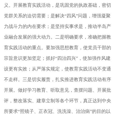
义。开展教育实践活动，是巩固党的执政基础，密切
党群关系的迫切需要；是解决
“
四风
”
问题，增强凝聚
力战斗力的内在要求；是坚持实事求是，推动半岛产
业融合发展的强大动力。二是明确要求，准确把握教
育实践活动的重点。要加强思想教育，使党员干部的
宗旨意识更加坚定；抓好
“
四治四兴
”
，使加强作风建
设更有实效；从严落实规定，使教育实践活动不变通
不走样。三是切实履责，扎实推进教育实践活动有序
开展。做好学习教育、听取意见，查摆问题、开展批
评，整改落实、建章立制等各个环节，真正达到中央
所要求
“
照镜子、正衣冠、洗洗澡、治治病
”
的目的以