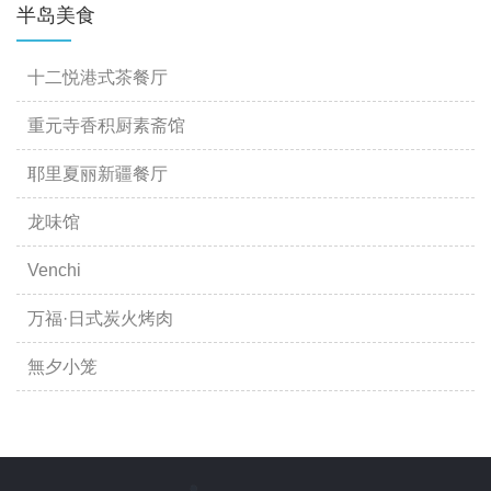
半岛美食
十二悦港式茶餐厅
重元寺香积厨素斋馆
耶里夏丽新疆餐厅
龙味馆
Venchi
万福·日式炭火烤肉
無夕小笼