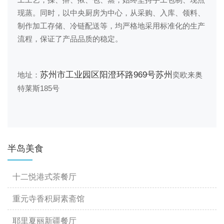
工工艺，揉、擀、揪、包、蒸，始终坚持手工包制、现点
现蒸。同时，以中央厨房为中心，从采购、入库、领料、
制作加工存储、冷链配送等，均严格地采用标准化的生产
流程，保证了产品品质的稳定。
苏州市工业园区阳澄环路
969
号苏州
地址：
奕欧来奥
185
特莱斯
号
半岛美食
十二悦港式茶餐厅
重元寺香积厨素斋馆
耶里夏丽新疆餐厅