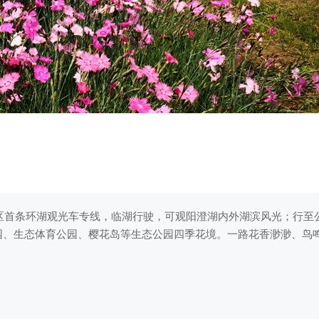
首条环湖观光车专线，临湖行驶，可观阳澄湖内外湖滨风光；行至
园、生态体育公园、樱花岛等生态公园四季花境。一路花香渺渺、鸟