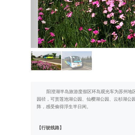
阳澄湖半岛旅游度假区环岛观光车为苏州地区
园径，可赏莲池湖公园、仙樱湖公园、云杉湖公
阵，感受偷得浮生半日闲。
【行驶线路】