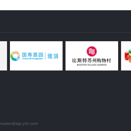
aster@sip-ych.com