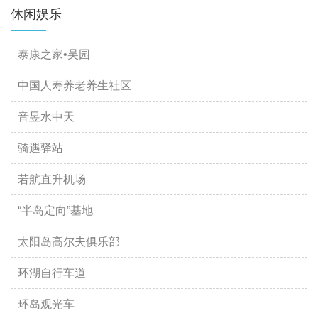
休闲娱乐
泰康之家•吴园
中国人寿养老养生社区
音昱水中天
骑遇驿站
若航直升机场
“半岛定向”基地
太阳岛高尔夫俱乐部
环湖自行车道
环岛观光车