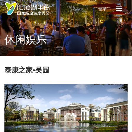
登录
休闲娱乐
泰康之家•吴园