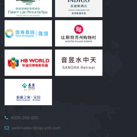
4008-288-000
webmaster@sip-ych.com