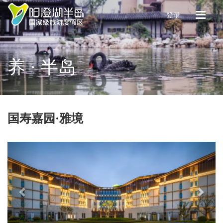
登录
养 · 半岛
国寿嘉园·雅境