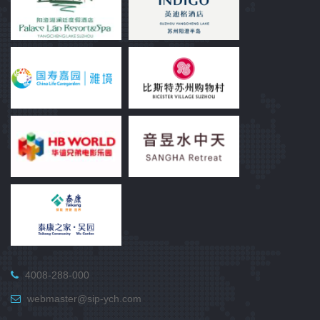
4008-288-000
webmaster@sip-ych.com