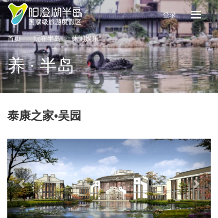
登录
首页
玩在半岛
休闲娱乐
养 · 半岛
泰康之家•吴园