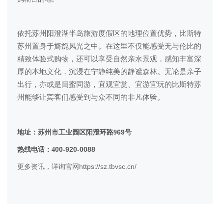
依托
苏州
阳澄湖半岛旅游度假区的地理位置优势，
比斯特
苏州
置身于旖旎风光之中。在这里不仅能感受无与伦比的
精致体验式购物，还可以享受自然亲水景观，感知丰富深
厚的本地文化，沉浸在宁静纯美的静谧森林。无论是亲子
出行，亦或是闺蜜同游，宜观宜赏、宜游宜玩的
比斯特苏
州
能够让宾客们感受到与众不同的非凡体验。
69
地址：苏州市工业园区阳澄环路
9
号
00-920-0088
热线电话：
4
https://sz.tbvsc.cn/
更多资讯，详询官网