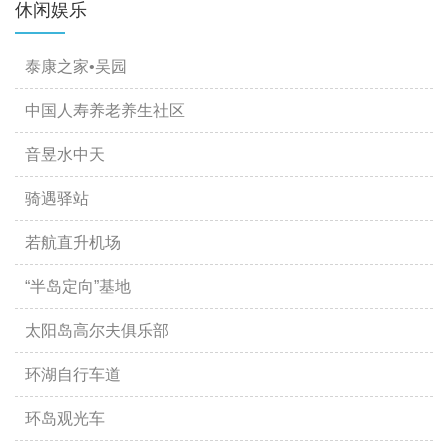
休闲娱乐
泰康之家•吴园
中国人寿养老养生社区
音昱水中天
骑遇驿站
若航直升机场
“半岛定向”基地
太阳岛高尔夫俱乐部
环湖自行车道
环岛观光车