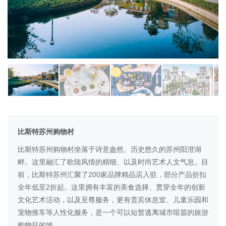
比斯特苏州购物村
比斯特苏州购物村
坐落于诗意盎然、历史悠久的苏州阳澄湖
畔。
这里融汇了
欧陆风情的精细、
以及
时尚艺术人文气息
。
目
200
前，
比斯特苏州
汇聚了
家品牌
精品店入驻
，
部分
产品折扣
2
全年低至
折
起
。这里拥有丰富的美食
选择、
贯穿全年
的
创新
文化艺术活动
，以及
至尊服务，更有
贵宾
休息室、儿童乐园和
宠物推车等人性化服务，是一个可以短暂逃离城市喧嚣的旅游
购物目的地
。