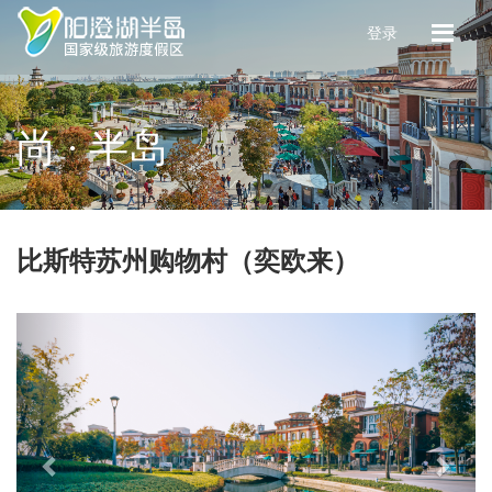
登录
尚 · 半岛
比斯特苏州购物村（奕欧来）