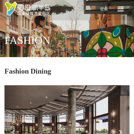
登录
FASHION
Fashion Dining