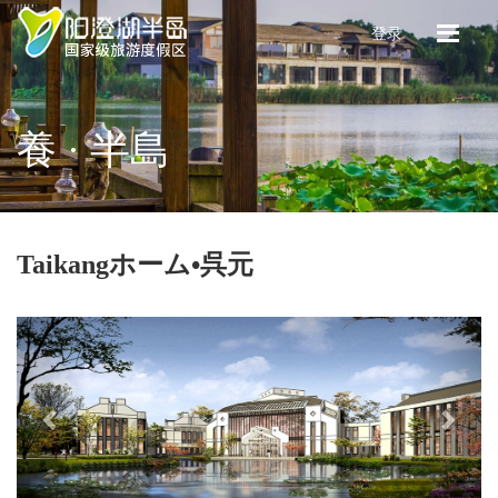
登录
養 · 半島
Taikangホーム•呉元