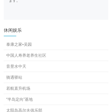
ます。
休闲娱乐
泰康之家•吴园
中国人寿养老养生社区
音昱水中天
骑遇驿站
若航直升机场
“半岛定向”基地
太阳岛高尔夫俱乐部