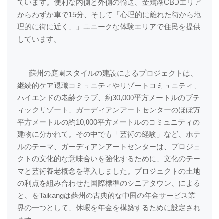
ています。便利な内側と外側の輸送、金鶏湖CBDエリア
からわずか車で15分、そして「心理的に離れた街から地
理的に街に近く、」ユニークな体験エリアで住民を提供
しています。
蘇州の庭園スタイルの建設によるプロジェクトは、
継続的ケア退職コミュニティやリゾートコミュニティ、
ハイエンドの老齢クラブ、約30,000平方メートルのブテ
ィックリゾート、ガーディアンアートセンターのほぼ万
平方メートルの約10,000平方メートルのコミュニティの
建物に分かれて。その中でも「芸術の経験」など、ホテ
ルのテーマ、ガーディアンアートセンターは、プロジェ
クトの文化的な意味合いを強化するために、文化のテー
マと芸術養老概念を導入しました。プロジェクトの土地
の利点を組み合わせた国際標準のシニアタウン、による
と、をTaikangは蘇州の古典的な中国の年金サービス業
界の一つとして、休暇を年金を構築するために設定され