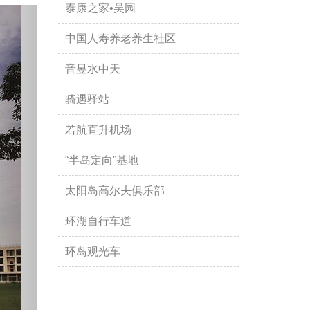
泰康之家•吴园
中国人寿养老养生社区
音昱水中天
骑遇驿站
若航直升机场
“半岛定向”基地
太阳岛高尔夫俱乐部
环湖自行车道
环岛观光车