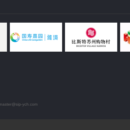
aster@sip-ych.com