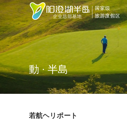
動 · 半島
若航ヘリポート